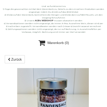
Und so funktioniert es
1) Füge die gewünschten Artikel dem Warenkorb zu, Details zu den einzelnen Produkten werden
angezeigt, indem Du direkt auf das Bild klickst
2) Klicke auf den Warenkorb, kontrolliere die Mengen und klicke dann auf BESTELLEN, um den
Vorgang fortzuführen
3) Unsere
AGBs WEBSHOP
müssen akzeptiert werden
4) Versandoptionen werden nicht angezeigt, da immer A-Pos. Ausnahme Wein, dieser wird per
Einschreiben zugestellt. Versandkosten werden nach Grösse & Gewicht separat verrechnet
5) Zahlungsoptionen werden nicht angezeigt, da nur auf Rechnung, in Ausnahmefällen per
Vorkasse, möglich. Rechnung wird immer per Mail versendet

Warenkorb
(0)
Zurück